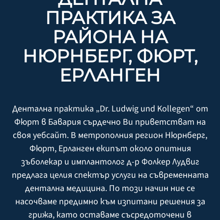
ПРАКТИКА ЗА
РАЙОНА НА
НЮРНБЕРГ, ФЮРТ,
ЕРЛАНГЕН
Дентална практика „Dr. Ludwig und Kollegen“ от
Фюрт в Бавария сърдечно Ви приветстват на
своя уебсайт. В метрополния регион Нюрнберг,
Фюрт, Ерланген екипът около опитния
зъболекар и имплантолог д-р Фолкер Лудвиг
предлага целия спектър услуги на съвременната
дентална медицина. По този начин ние се
насочваме предимно към изпитани решения за
грижа, като оставаме съсредоточени в