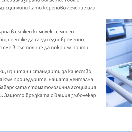
дисциплини като кореново лечение или
на в сложен комплекс с много
ащ не може да следи едновременно
о сме в състояние да покрием почти
ки, изпитани стандарти за качество.
ия към процедурите, нашата дентална
 Баварската стоматологична асоциация
ти. Защото връзката с Вашия зъболекар