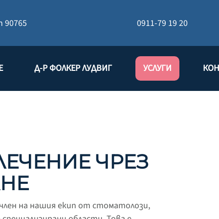
h
90765
0911-79 19 20
E
Д-Р ФОЛКЕР ЛУДВИГ
УСЛУГИ
КОН
ЕЧЕНИЕ ЧРЕЗ
НЕ
 член на нашия екип от стоматолози,
е специализирани области. Това е