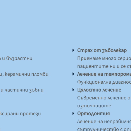
Страх от зъболекар
а и възрастни
Приемаме много сери
пациентите ни и се с
и, керамични пломби
Лечение на темпором
Функционална диагнос
 и частични зъбни
Цялостно лечение
Съвременно лечение 
източниците
иксирани протези
Ортодонтия
Лечение на неправилн
и
сътрудничество с оп