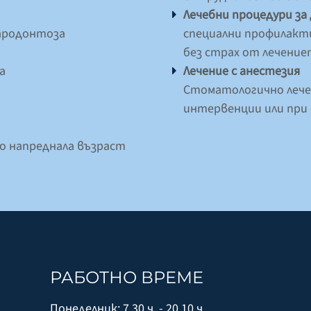
Лечебни процедури за
пародонтоза
специални профилакт
без страх от лечени
а
Лечение с анестезия
Стоматологично лечен
интервенции или при 
о напреднала възраст
РАБОТНО ВРЕМЕ
Понеделник: 7.30 ч. - 20.10 ч.