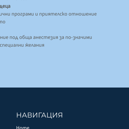
 деца
ични програми и приятелско отношение
ето
ие под обща анестезия за по-значими
специални желания
НАВИГАЦИЯ
Home