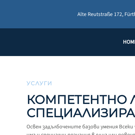
Alte Reutstraße 172
,
Fürt
HOM
УСЛУГИ
КОМПЕТЕНТНО Л
СПЕЦИАЛИЗИРА
Освен задълбочените базови умения Всеки
има и специални познания в една или повеч