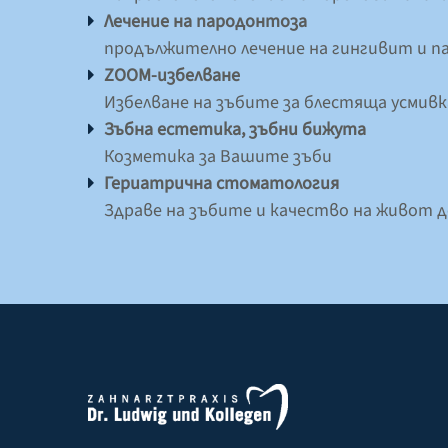
Лечение на пародонтоза
продължително лечение на гингивит и 
ZOOM-избелване
Избелване на зъбите за блестяща усмивк
Зъбна естетика, зъбни бижута
Козметика за Вашите зъби
Гериатрична стоматология
Здраве на зъбите и качество на живот д