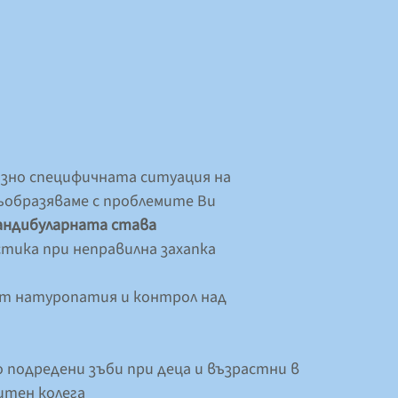
озно специфичната ситуация на
ъобразяваме с проблемите Ви
андибуларната става
тика при неправилна захапка
от натуропатия и контрол над
о подредени зъби при деца и възрастни в
итен колега