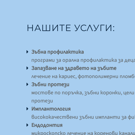
НАШИТЕ УСЛУГИ:
Зъбна профилактика
програми за орална профилактика за дец
Запазване на здравето на зъбите
лечение на кариес, фотополимерни пломб
Зъбни протези
мостове по поръчка, зъбни коронки, цели
протези
Имплантология
висококачествени зъбни импланти за ф
Ендодонтия
микроскопско лечение на коренови канал