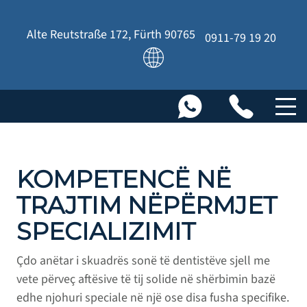
Alte Reutstraße 172
,
Fürth
90765
0911-79 19 20
KOMPETENCË NË
TRAJTIM NËPËRMJET
SPECIALIZIMIT
Çdo anëtar i skuadrës sonë të dentistëve sjell me
vete përveç aftësive të tij solide në shërbimin bazë
edhe njohuri speciale në një ose disa fusha specifike.