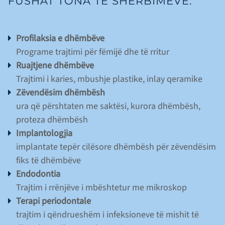
FUSHAT TONA TË SHËRBIMEVE:
Profilaksia e dhëmbëve
Programe trajtimi për fëmijë dhe të rritur
Ruajtjene dhëmbëve
Trajtimi i karies, mbushje plastike, inlay qeramike
Zëvendësim dhëmbësh
ura që përshtaten me saktësi, kurora dhëmbësh,
proteza dhëmbësh
Implantologjia
implantate tepër cilësore dhëmbësh për zëvendësim
fiks të dhëmbëve
Endodontia
Trajtim i rrënjëve i mbështetur me mikroskop
Terapi periodontale
trajtim i qëndrueshëm i infeksioneve të mishit të