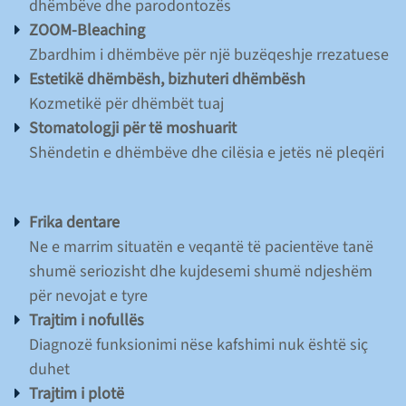
dhëmbëve dhe parodontozës
ZOOM-Bleaching
Zbardhim i dhëmbëve për një buzëqeshje rrezatuese
Estetikë dhëmbësh, bizhuteri dhëmbësh
Kozmetikë për dhëmbët tuaj
Stomatologji për të moshuarit
Shëndetin e dhëmbëve dhe cilësia e jetës në pleqëri
START
Frika dentare
DR. VOLKER LUDWIG
Ne e marrim situatën e veqantë të pacientëve tanë
shumë seriozisht dhe kujdesemi shumë ndjeshëm
SHËRBIMET
për nevojat e tyre
Trajtim i nofullës
Diagnozë funksionimi nëse kafshimi nuk është siç
KONTAKT
duhet
Trajtim i plotë