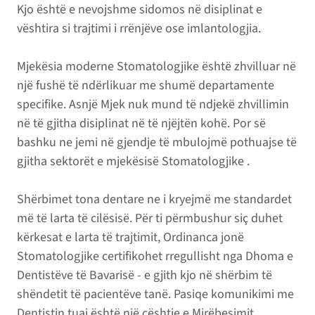
Kjo është e nevojshme sidomos në disiplinat e
vështira si trajtimi i rrënjëve ose imlantologjia.
Mjekësia moderne Stomatologjike është zhvilluar në
një fushë të ndërlikuar me shumë departamente
specifike. Asnjë Mjek nuk mund të ndjekë zhvillimin
në të gjitha disiplinat në të njëjtën kohë. Por së
bashku ne jemi në gjendje të mbulojmë pothuajse të
gjitha sektorët e mjekësisë Stomatologjike .
Shërbimet tona dentare ne i kryejmë me standardet
më të larta të cilësisë. Për ti përmbushur siç duhet
kërkesat e larta të trajtimit, Ordinanca jonë
Stomatologjike certifikohet rregullisht nga Dhoma e
Dentistëve të Bavarisë - e gjith kjo në shërbim të
shëndetit të pacientëve tanë. Pasiqe komunikimi me
Dentistin tuaj është një çështje e Mirëbesimit.