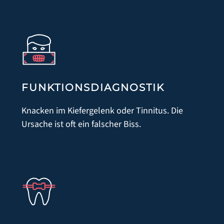
ZAHNERSATZ
ZAHNPROPHYLAXE
SCHÖNE ZÄHNE/ZAHNÄSTHETIK/BLEACHING
PARODONTITISBEHANDLUNG
WURZELBEHANDLUNG
FUNKTIONS­DIAGNOSTIK
KINDERZAHNMEDIZIN
Knacken im Kiefergelenk oder Tinnitus. Die
ZAHNERHALT
Ursache ist oft ein falscher Biss.
ZAHNARZTANGST
FUNKTIONSDIAGNOSTIK
KIEFERORTHOPÄDIE FÜR ERWACHSENE
AUSBILDUNG & KARRIERE
AKTUELLES