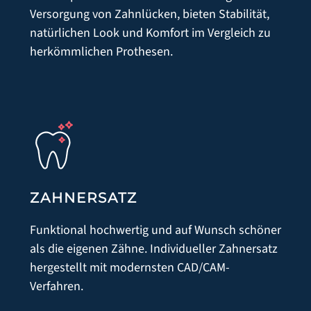
Versorgung von Zahnlücken, bieten Stabilität,
SERVICE
natürlichen Look und Komfort im Vergleich zu
herkömmlichen Prothesen.
NEUPATIENT
IM NOTFALL
FÜR KOLLEGEN
LACHGAS & NARKOSE
NETZWERK & PARTNER
WÜNSCHE - ANREGUNGEN - KRITIK
ZAHNERSATZ
DOWNLOADBEREICH
Funktional hochwertig und auf Wunsch schöner
DENTAL LEXIKON
als die eigenen Zähne. Individueller Zahnersatz
LEISTUNGEN
hergestellt mit modernsten CAD/CAM-
Verfahren.
ZAHNIMPLANTATE