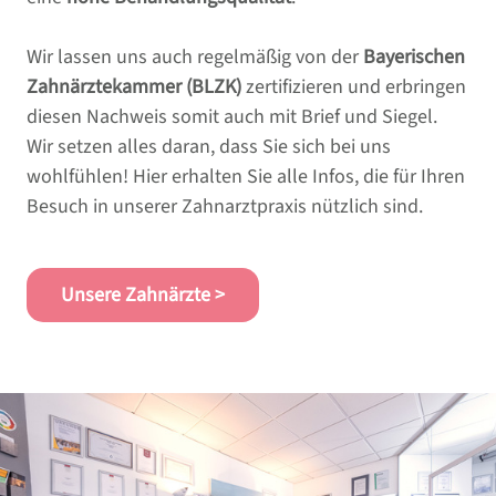
NETZWERK & PARTNER
Wir lassen uns auch regelmäßig von der
Bayerischen
WÜNSCHE - ANREGUNGEN - KRITIK
Zahnärztekammer (BLZK)
zertifizieren und erbringen
DOWNLOADBEREICH
diesen Nachweis somit auch mit Brief und Siegel.
Wir setzen alles daran, dass Sie sich bei uns
DENTAL LEXIKON
wohlfühlen! Hier erhalten Sie alle Infos, die für Ihren
Besuch in unserer Zahnarztpraxis nützlich sind.
LEISTUNGEN
ZAHNIMPLANTATE
Unsere Zahnärzte >
ZAHNERSATZ
ZAHNPROPHYLAXE
SCHÖNE ZÄHNE/ZAHNÄSTHETIK/BLEACHING
PARODONTITISBEHANDLUNG
WURZELBEHANDLUNG
KINDERZAHNMEDIZIN