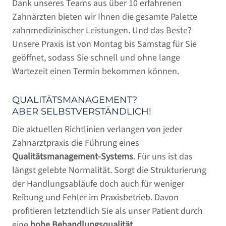
Dank unseres Teams aus über 10 erfahrenen
Zahnärzten bieten wir Ihnen die gesamte Palette
zahnmedizinischer Leistungen. Und das Beste?
Unsere Praxis ist von Montag bis Samstag für Sie
geöffnet, sodass Sie schnell und ohne lange
START
Wartezeit einen Termin bekommen können.
QUALITÄTSMANAGEMENT?
PRAXIS
ABER SELBSTVERSTÄNDLICH!
ZAHNÄRZTE & PRAXISTEAM
Die aktuellen Richtlinien verlangen von jeder
Zahnarztpraxis die Führung eines
SERVICE
Qualitätsmanagement-Systems
. Für uns ist das
längst gelebte Normalität. Sorgt die Strukturierung
NEUPATIENT
der Handlungsabläufe doch auch für weniger
IM NOTFALL
Reibung und Fehler im Praxisbetrieb. Davon
FÜR KOLLEGEN
profitieren letztendlich Sie als unser Patient durch
eine
hohe Behandlungsqualität
.
LACHGAS & NARKOSE