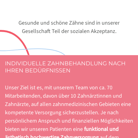
Gesunde und schöne Zähne sind in unserer
Gesellschaft Teil der sozialen Akzeptanz.
INDIVIDUELLE ZAHNBEHANDLUNG NACH
IHREN BEDÜRFNISSEN
Unser Ziel ist es, mit unserem Team von ca. 70
Mitarbeitenden, davon über 10 Zahnärztinnen und
Zahnärzte, auf allen zahnmedizinischen Gebieten eine
kompetente Versorgung sicherzustellen. Je nach
persönlichem Anspruch und finanziellen Möglichkeiten
bieten wir unseren Patienten eine
funktional und
ästhetisch hochwertige Zahnversorgung
auf dem