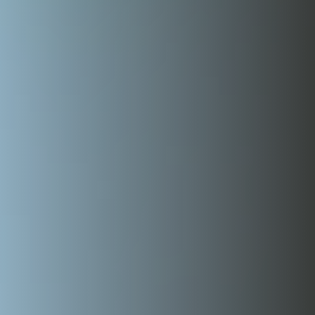
PRAXIS
ZAHNÄRZTE & PRAXISTEAM
SERVICE
NEUPATIENT
IM NOTFALL
FÜR KOLLEGEN
LACHGAS & NARKOSE
NETZWERK & PARTNER
WÜNSCHE - ANREGUNGEN - KRITIK
DOWNLOADBEREICH
DENTAL LEXIKON