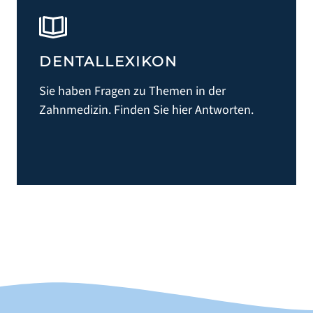
NEUPATIENT
IM NOTFALL
FÜR KOLLEGEN
DENTALLEXIKON
LACHGAS & NARKOSE
Sie haben Fragen zu Themen in der
NETZWERK & PARTNER
Zahnmedizin. Finden Sie hier Antworten.
WÜNSCHE - ANREGUNGEN - KRITIK
DOWNLOADBEREICH
DENTAL LEXIKON
LEISTUNGEN
ZAHNIMPLANTATE
ZAHNERSATZ
ZAHNPROPHYLAXE