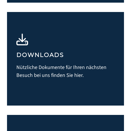
DOWNLOADS
Nützliche Dokumente für Ihren nächsten
START
Besuch bei uns finden Sie hier.
PRAXIS
ZAHNÄRZTE & PRAXISTEAM
SERVICE