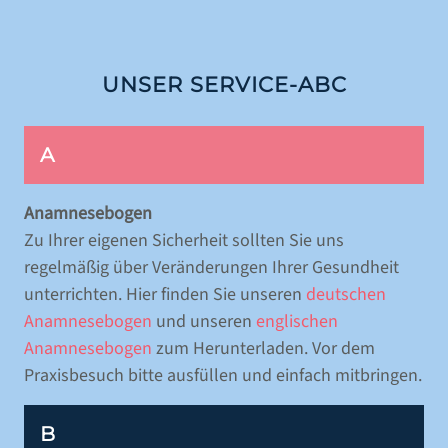
SCHÖNE ZÄHNE/ZAHNÄSTHETIK/BLEACHING
PARODONTITISBEHANDLUNG
WURZELBEHANDLUNG
UNSER SERVICE-ABC
KINDERZAHNMEDIZIN
ZAHNERHALT
A
ZAHNARZTANGST
FUNKTIONSDIAGNOSTIK
Anamnesebogen
Zu Ihrer eigenen Sicherheit sollten Sie uns
KIEFERORTHOPÄDIE FÜR ERWACHSENE
regelmäßig über Veränderungen Ihrer Gesundheit
unterrichten. Hier finden Sie unseren
deutschen
AUSBILDUNG & KARRIERE
Anamnesebogen
und unseren
englischen
Anamnesebogen
zum Herunterladen. Vor dem
AKTUELLES
Praxisbesuch bitte ausfüllen und einfach mitbringen.
KONTAKT
B