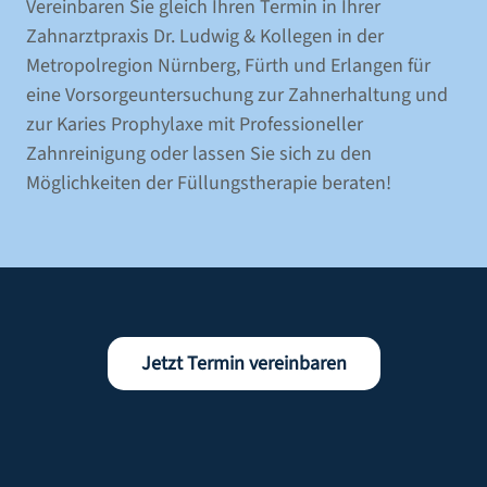
ZAHNPROPHYLAXE
Vereinbaren Sie gleich Ihren Termin in Ihrer
Zahnarztpraxis Dr. Ludwig & Kollegen in der
SCHÖNE ZÄHNE/ZAHNÄSTHETIK/BLEACHING
Metropolregion Nürnberg, Fürth und Erlangen für
PARODONTITISBEHANDLUNG
eine Vorsorgeuntersuchung zur Zahnerhaltung und
WURZELBEHANDLUNG
zur Karies Prophylaxe mit
Professioneller
KINDERZAHNMEDIZIN
Zahnreinigung
oder lassen Sie sich zu den
Möglichkeiten der Füllungstherapie beraten!
ZAHNERHALT
ZAHNARZTANGST
FUNKTIONSDIAGNOSTIK
KIEFERORTHOPÄDIE FÜR ERWACHSENE
AUSBILDUNG & KARRIERE
Jetzt Termin vereinbaren
AKTUELLES