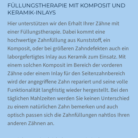
FÜLLUNGSTHERAPIE MIT KOMPOSIT UND
KERAMIK-INLAYS
NEUPATIENT
Hier unterstützen wir den Erhalt Ihrer Zähne mit
IM NOTFALL
einer Füllungstherapie. Dabei kommt eine
FÜR KOLLEGEN
hochwertige Zahnfüllung aus Kunststoff, ein
LACHGAS & NARKOSE
Komposit, oder bei größeren Zahndefekten auch ein
NETZWERK & PARTNER
laborgefertigtes Inlay aus Keramik zum Einsatz. Mit
einem solchen Komposit im Bereich der vorderen
WÜNSCHE - ANREGUNGEN - KRITIK
Zähne oder einem Inlay für den Seitenzahnbereich
DOWNLOADBEREICH
wird der angegriffene Zahn repariert und seine volle
DENTAL LEXIKON
Funktionalität langfristig wieder hergestellt. Bei den
täglichen Mahlzeiten werden Sie keinen Unterschied
LEISTUNGEN
zu einem natürlichen Zahn bemerken und auch
optisch passen sich die Zahnfüllungen nahtlos Ihren
ZAHNIMPLANTATE
anderen Zähnen an.
ZAHNERSATZ