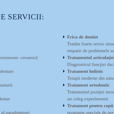
 SERVICII:
Frica de dentist
Tratăm foarte serios situa
empatic de problemele ac
, restaurare -ceramică
Tratamentul articulaţi
Diagnosticul funcţiei da
 dentare
Tratament holistic
Terapii moderne din natur
anturii
Tratament ortodontic
Tratamentul poziţiei incor
dentar
un coleg experimentat
Tratament pentru copii
i al paradontozei
programe speciale de preve