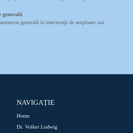
e generală
anestezie generală la intervenţii de amploare sau
NAVIGAȚIE
Home
Dr. Volker Ludwig