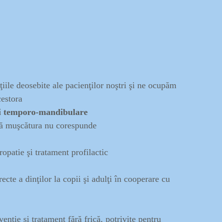
ţiile deosebite ale pacienţilor noştri şi ne ocupăm
estora
ei temporo-mandibulare
că muşcătura nu corespunde
opatie şi tratament profilactic
ecte a dinţilor la copii şi adulţi în cooperare cu
nţie şi tratament fără frică, potrivite pentru