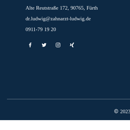
Alte Reutstraße 172
,
90765
,
Fürth
dr.ludwig@zahnarzt-ludwig.de
0911-79 19 20
2023