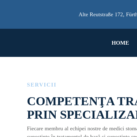
Alte Reutstraße 172
,
Fürt
HOME
SERVICII
COMPETENŢA TR
PRIN SPECIALIZ
Fiecare membru al echipei nostre de medici stoma
cunoştinţe în tratamentul de bază şi cunoştinţe s