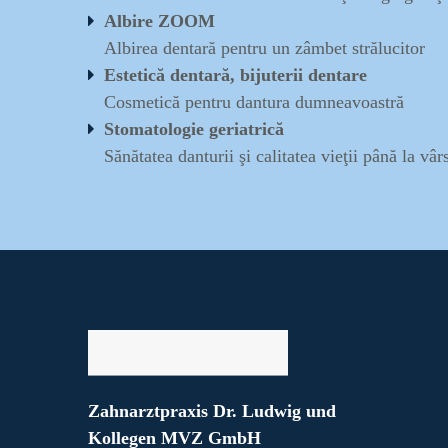
Albire ZOOM
Albirea dentară pentru un zâmbet strălucitor
Estetică dentară, bijuterii dentare
Cosmetică pentru dantura dumneavoastră
Stomatologie geriatrică
Sănătatea danturii şi calitatea vieţii până la vâr
Zahnarztpraxis Dr. Ludwig und
Kollegen MVZ GmbH