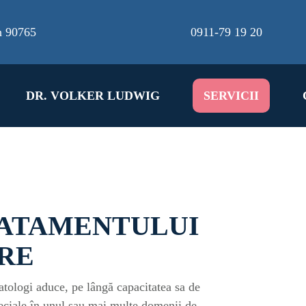
h
90765
0911-79 19 20
DR. VOLKER LUDWIG
SERVICII
ATAMENTULUI
ARE
tologi aduce, pe lângă capacitatea sa de
peciale în unul sau mai multe domenii de