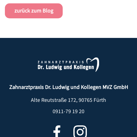
ZAHNERSATZ
zurück zum Blog
ZAHNPROPHYLAXE
SCHÖNE ZÄHNE/ZAHNÄSTHETIK/BLEACHING
PARODONTITISBEHANDLUNG
WURZELBEHANDLUNG
KINDERZAHNMEDIZIN
ZAHNERHALT
ZAHNARZTANGST
Zahnarztpraxis Dr. Ludwig und Kollegen MVZ GmbH
FUNKTIONSDIAGNOSTIK
KIEFERORTHOPÄDIE FÜR ERWACHSENE
Alte Reutstraße 172
,
90765
Fürth
0911-79 19 20
AUSBILDUNG & KARRIERE
AKTUELLES