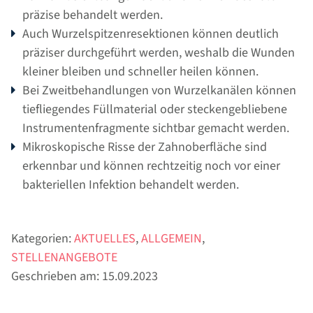
präzise behandelt werden.
SERVICE
Auch Wurzelspitzenresektionen können deutlich
präziser durchgeführt werden, weshalb die Wunden
NEUPATIENT
kleiner bleiben und schneller heilen können.
IM NOTFALL
Bei Zweitbehandlungen von Wurzelkanälen können
tiefliegendes Füllmaterial oder steckengebliebene
FÜR KOLLEGEN
Instrumentenfragmente sichtbar gemacht werden.
LACHGAS & NARKOSE
Mikroskopische Risse der Zahnoberfläche sind
NETZWERK & PARTNER
erkennbar und können rechtzeitig noch vor einer
bakteriellen Infektion behandelt werden.
WÜNSCHE - ANREGUNGEN - KRITIK
DOWNLOADBEREICH
DENTAL LEXIKON
Kategorien:
AKTUELLES
,
ALLGEMEIN
,
STELLENANGEBOTE
LEISTUNGEN
Geschrieben am: 15.09.2023
ZAHNIMPLANTATE