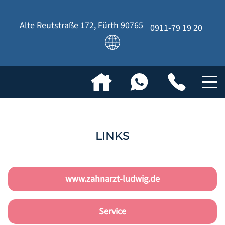
Alte Reutstraße 172
,
Fürth
90765
0911-79 19 20
LINKS
www.zahnarzt-ludwig.de
Service