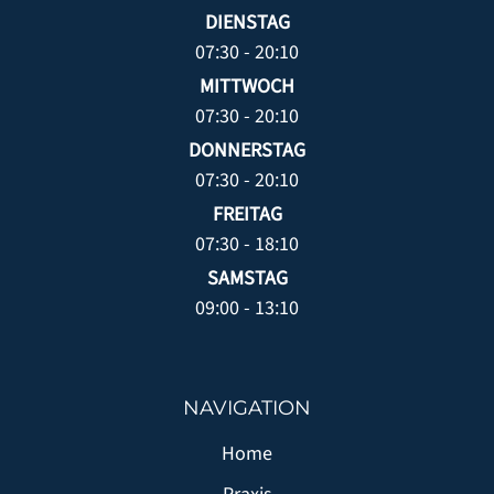
DIENSTAG
WURZELBEHANDLUNG
07:30 - 20:10
KINDERZAHNMEDIZIN
MITTWOCH
ZAHNERHALT
07:30 - 20:10
ZAHNARZTANGST
DONNERSTAG
07:30 - 20:10
FUNKTIONSDIAGNOSTIK
FREITAG
KIEFERORTHOPÄDIE FÜR ERWACHSENE
07:30 - 18:10
SAMSTAG
AUSBILDUNG & KARRIERE
09:00 - 13:10
AKTUELLES
NAVIGATION
KONTAKT
Home