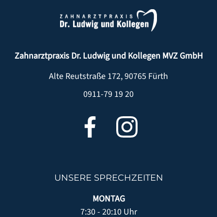
IM NOTFALL
FÜR KOLLEGEN
LACHGAS & NARKOSE
NETZWERK & PARTNER
Zahnarztpraxis Dr. Ludwig und Kollegen MVZ GmbH
WÜNSCHE - ANREGUNGEN - KRITIK
Alte Reutstraße 172
,
90765
Fürth
DOWNLOADBEREICH
0911-79 19 20
DENTAL LEXIKON
LEISTUNGEN
ZAHNIMPLANTATE
ZAHNERSATZ
UNSERE SPRECHZEITEN
ZAHNPROPHYLAXE
MONTAG
SCHÖNE ZÄHNE/ZAHNÄSTHETIK/BLEACHING
7:30 - 20:10 Uhr
PARODONTITISBEHANDLUNG