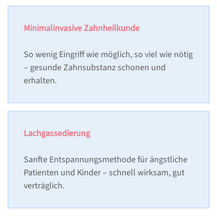
LEISTUNGEN
Minimalinvasive Zahnheilkunde
ZAHNIMPLANTATE
ZAHNIMPLANTAT-KOSTEN
So wenig Eingriff wie möglich, so viel wie nötig
ZAHNIMPLANTAT-NACHSORGE
– gesunde Zahnsubstanz schonen und
KNOCHENAUFBAU
erhalten.
MRT-UNTERSUCHUNG MIT ZAHNIMPLANTATEN
ZAHNERSATZ
ZAHNPROPHYLAXE
Lachgassedierung
SCHÖNE ZÄHNE/ZAHNÄSTHETIK/BLEACHING
Sanfte Entspannungsmethode für ängstliche
PARODONTITISBEHANDLUNG
Patienten und Kinder – schnell wirksam, gut
WURZELBEHANDLUNG
verträglich.
KINDERZAHNMEDIZIN
ZAHNERHALT