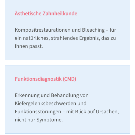
PRAXIS
Ästhetische Zahnheilkunde
ZAHNÄRZTE & PRAXISTEAM
Kompositrestaurationen und Bleaching – für
SERVICE
ein natürliches, strahlendes Ergebnis, das zu
Ihnen passt.
NEUPATIENT
IM NOTFALL
FÜR KOLLEGEN
Funktionsdiagnostik (CMD)
LACHGAS & NARKOSE
NETZWERK & PARTNER
Erkennung und Behandlung von
WÜNSCHE - ANREGUNGEN - KRITIK
Kiefergelenksbeschwerden und
Funktionsstörungen – mit Blick auf Ursachen,
DOWNLOADBEREICH
nicht nur Symptome.
DENTAL LEXIKON