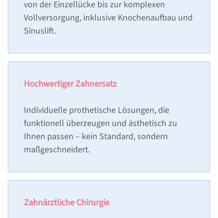
von der Einzellücke bis zur komplexen
DENTAL LEXIKON
Vollversorgung, inklusive Knochenaufbau und
Sinuslift.
LEISTUNGEN
ZAHNIMPLANTATE
ZAHNIMPLANTAT-KOSTEN
Hochwertiger Zahnersatz
ZAHNIMPLANTAT-NACHSORGE
KNOCHENAUFBAU
Individuelle prothetische Lösungen, die
funktionell überzeugen und ästhetisch zu
MRT-UNTERSUCHUNG MIT ZAHNIMPLANTATEN
Ihnen passen – kein Standard, sondern
ZAHNERSATZ
maßgeschneidert.
ZAHNPROPHYLAXE
SCHÖNE ZÄHNE/ZAHNÄSTHETIK/BLEACHING
PARODONTITISBEHANDLUNG
Zahnärztliche Chirurgie
WURZELBEHANDLUNG