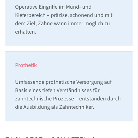
KINDERZAHNMEDIZIN
Operative Eingriffe im Mund- und
ZAHNERHALT
Kieferbereich – präzise, schonend und mit
dem Ziel, Zähne wann immer möglich zu
ZAHNARZTANGST
erhalten.
FUNKTIONSDIAGNOSTIK
KIEFERORTHOPÄDIE FÜR ERWACHSENE
AUSBILDUNG & KARRIERE
Prothetik
AKTUELLES
Umfassende prothetische Versorgung auf
Basis eines tiefen Verständnisses für
zahntechnische Prozesse – entstanden durch
KONTAKT
die Ausbildung als Zahntechniker.